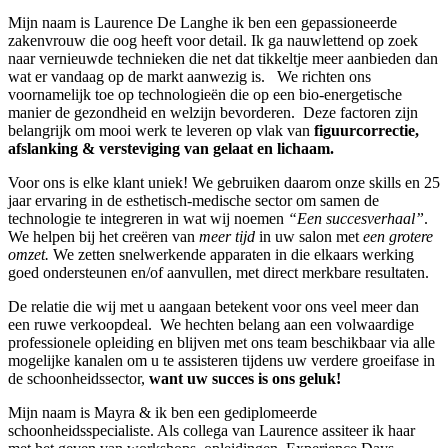
Mijn naam is Laurence De Langhe ik ben een gepassioneerde
zakenvrouw die oog heeft voor detail. Ik ga nauwlettend op zoek
naar vernieuwde technieken die net dat tikkeltje meer aanbieden dan
wat er vandaag op de markt aanwezig is. We richten ons
voornamelijk toe op technologieën die op een bio-energetische
manier de gezondheid en welzijn bevorderen. Deze factoren zijn
belangrijk om mooi werk te leveren op vlak van
figuurcorrectie,
afslanking & versteviging van gelaat en lichaam.
Voor ons is elke klant uniek! We gebruiken daarom onze skills en 25
jaar ervaring in de esthetisch-medische sector om samen de
technologie te integreren in wat wij noemen
“Een succesverhaal”
.
We helpen bij het creëren van
meer tijd
in uw salon met
een grotere
omzet.
We zetten snelwerkende apparaten in die elkaars werking
goed ondersteunen en/of aanvullen, met direct merkbare resultaten.
De relatie die wij met u aangaan betekent voor ons veel meer dan
een ruwe verkoopdeal. We hechten belang aan een volwaardige
professionele opleiding en blijven met ons team beschikbaar via alle
mogelijke kanalen om u te assisteren tijdens uw verdere groeifase in
de schoonheidssector,
want uw succes is ons geluk!
Mijn naam is Mayra & ik ben een gediplomeerde
schoonheidsspecialiste. Als collega van Laurence assiteer ik haar