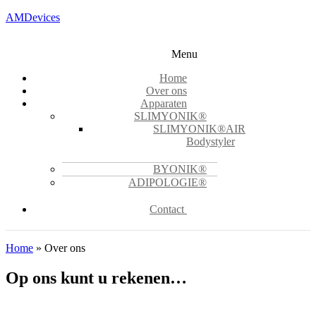
AMDevices
Menu
Home
Over ons
Apparaten
SLIMYONIK®
SLIMYONIK®AIR
Bodystyler
BYONIK®
ADIPOLOGIE®
Contact
Home
»
Over ons
Op ons kunt u rekenen…